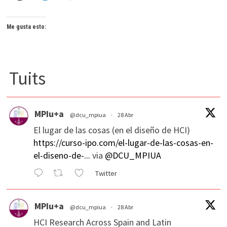
Me gusta esto:
Tuits
MPIu+a
@dcu_mpiua
·
28 Abr
El lugar de las cosas (en el diseño de HCI)
https://curso-ipo.com/el-lugar-de-las-cosas-en-
el-diseno-de-...
via
@DCU_MPIUA
Twitter
MPIu+a
@dcu_mpiua
·
28 Abr
HCI Research Across Spain and Latin