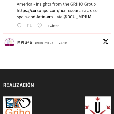
America - Insights from the GRIHO Group
https://curso-ipo.com/hci-research-across-
spain-and-latin-am...
via
@DCU_MPIUA
Twitter
MPIu+a
@dcu_mpiua
·
28 Abr
Usability/UX evaluation Workshop, Ulster
University
https://curso-ipo.com/usability-ux-
evaluation-workshop-ulste...
via
@DCU_MPIUA
Twitter
REALIZACIÓN
MPIu+a Retuiteado
GRIHO_UdL
@grihou
·
21 May 2025
GRIHO participa en Accessibility Day 2025
#acessibility
#hci