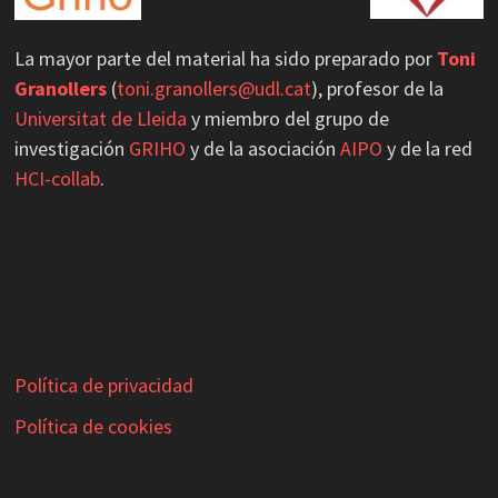
1
2
Twitter
La mayor parte del material ha sido preparado por
Toni
Load More
Granollers
(
toni.granollers@udl.cat
), profesor de la
Universitat de Lleida
y miembro del grupo de
investigación
GRIHO
y de la asociación
AIPO
y de la red
HCI-collab
.
Política de privacidad
Política de cookies