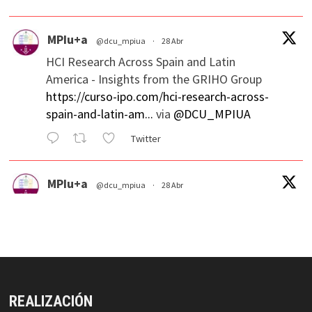
MPIu+a
@dcu_mpiua
·
28 Abr
HCI Research Across Spain and Latin
America - Insights from the GRIHO Group
https://curso-ipo.com/hci-research-across-
spain-and-latin-am...
via
@DCU_MPIUA
Twitter
MPIu+a
@dcu_mpiua
·
28 Abr
Usability/UX evaluation Workshop, Ulster
University
https://curso-ipo.com/usability-ux-
evaluation-workshop-ulste...
via
@DCU_MPIUA
Twitter
REALIZACIÓN
MPIu+a Retuiteado