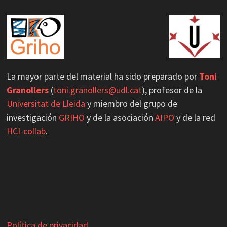
GRIHO_UdL
@grihou
·
21 May 2025
GRIHO participa en Accessibility Day 2025
#acessibility
#hci
1
2
Twitter
La mayor parte del material ha sido preparado por
Toni
Load More
Granollers
(
toni.granollers@udl.cat
), profesor de la
Universitat de Lleida
y miembro del grupo de
investigación
GRIHO
y de la asociación
AIPO
y de la red
HCI-collab
.
Política de privacidad