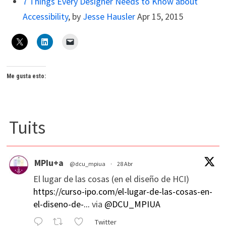
7 Things Every Designer Needs to Know about
Accessibility
, by
Jesse Hausler
Apr 15, 2015
Me gusta esto:
Tuits
MPIu+a
@dcu_mpiua
·
28 Abr
El lugar de las cosas (en el diseño de HCI)
https://curso-ipo.com/el-lugar-de-las-cosas-en-
el-diseno-de-...
via
@DCU_MPIUA
Twitter