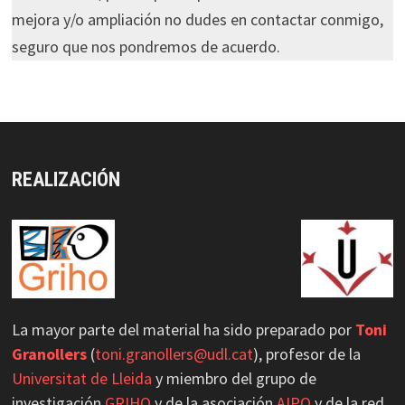
mejora y/o ampliación no dudes en contactar conmigo,
seguro que nos pondremos de acuerdo.
REALIZACIÓN
La mayor parte del material ha sido preparado por
Toni
Granollers
(
toni.granollers@udl.cat
), profesor de la
Universitat de Lleida
y miembro del grupo de
investigación
GRIHO
y de la asociación
AIPO
y de la red