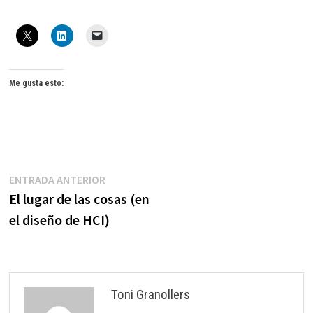
Me gusta esto:
Navegación
Entrada
ENTRADA ANTERIOR
anterior:
El lugar de las cosas (en
de
el diseño de HCI)
entradas
Toni Granollers