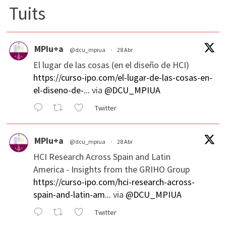
Tuits
MPIu+a
@dcu_mpiua
·
28 Abr
El lugar de las cosas (en el diseño de HCI)
https://curso-ipo.com/el-lugar-de-las-cosas-en-
el-diseno-de-...
via
@DCU_MPIUA
Twitter
MPIu+a
@dcu_mpiua
·
28 Abr
HCI Research Across Spain and Latin
America - Insights from the GRIHO Group
https://curso-ipo.com/hci-research-across-
spain-and-latin-am...
via
@DCU_MPIUA
Twitter