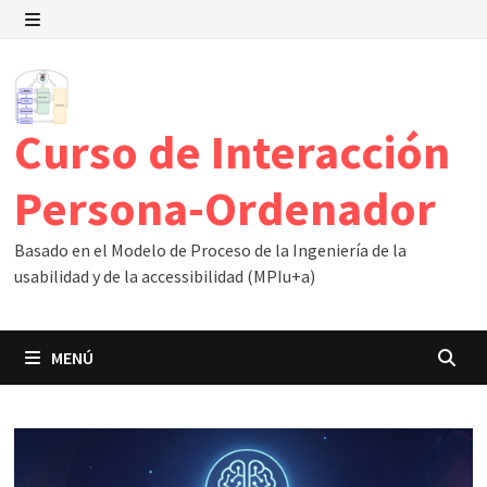
Saltar
al
MENÚ
contenido
Curso de Interacción
Persona-Ordenador
Basado en el Modelo de Proceso de la Ingeniería de la
usabilidad y de la accessibilidad (MPIu+a)
MENÚ