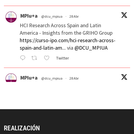
MPIu+a
@dcu_mpiua
·
28 Abr
HCI Research Across Spain and Latin
America - Insights from the GRIHO Group
https://curso-ipo.com/hci-research-across-
spain-and-latin-am...
via
@DCU_MPIUA
Twitter
MPIu+a
@dcu_mpiua
·
28 Abr
Usability/UX evaluation Workshop, Ulster
University
https://curso-ipo.com/usability-ux-
evaluation-workshop-ulste...
via
@DCU_MPIUA
Twitter
REALIZACIÓN
MPIu+a Retuiteado