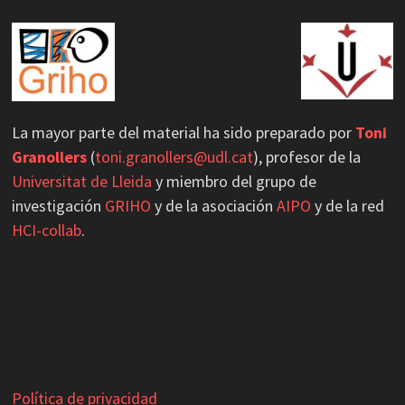
GRIHO_UdL
@grihou
·
21 May 2025
GRIHO participa en Accessibility Day 2025
#acessibility
#hci
1
2
Twitter
La mayor parte del material ha sido preparado por
Toni
Load More
Granollers
(
toni.granollers@udl.cat
), profesor de la
Universitat de Lleida
y miembro del grupo de
investigación
GRIHO
y de la asociación
AIPO
y de la red
HCI-collab
.
Política de privacidad