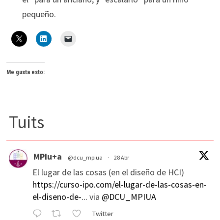
pequeño.
Me gusta esto:
Tuits
MPIu+a
@dcu_mpiua
·
28 Abr
El lugar de las cosas (en el diseño de HCI)
https://curso-ipo.com/el-lugar-de-las-cosas-en-
el-diseno-de-...
via
@DCU_MPIUA
Twitter