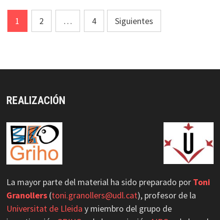
Paginación
1
2
…
4
Siguientes
de
entradas
REALIZACIÓN
La mayor parte del material ha sido preparado por
Toni
Granollers
(
toni.granollers@udl.cat
), profesor de la
Universitat de Lleida
y miembro del grupo de