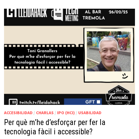
ACCESIBILIDAD
/
CHARLAS
/
IPO (HCI)
/
USABILIDAD
Per què m’he d’esforçar per fer la
tecnologia fàcil i accessible?