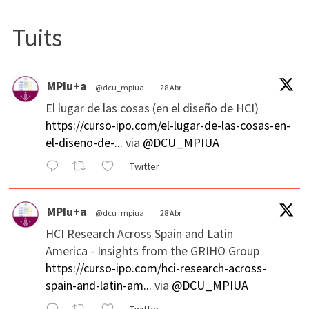
Tuits
MPIu+a
@dcu_mpiua
·
28 Abr
El lugar de las cosas (en el diseño de HCI)
https://curso-ipo.com/el-lugar-de-las-cosas-en-
el-diseno-de-...
via
@DCU_MPIUA
Twitter
MPIu+a
@dcu_mpiua
·
28 Abr
HCI Research Across Spain and Latin
America - Insights from the GRIHO Group
https://curso-ipo.com/hci-research-across-
spain-and-latin-am...
via
@DCU_MPIUA