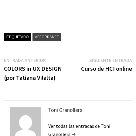
ETIQUETADO
AFFORDANCE
Navegación
Entrada
E
ENTRADA ANTERIOR
SIGUIENTE ENTRADA
anterior:
s
COLORS in UX DESIGN
Curso de HCI online
de
(por Tatiana Vilalta)
entradas
Toni Granollers
Ver todas las entradas de Toni
Granollers →