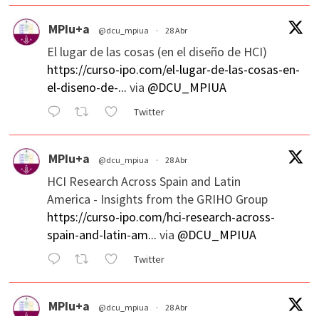
MPIu+a
@dcu_mpiua
·
28 Abr
El lugar de las cosas (en el diseño de HCI)
https://curso-ipo.com/el-lugar-de-las-cosas-en-
el-diseno-de-...
via
@DCU_MPIUA
Twitter
MPIu+a
@dcu_mpiua
·
28 Abr
HCI Research Across Spain and Latin
America - Insights from the GRIHO Group
https://curso-ipo.com/hci-research-across-
spain-and-latin-am...
via
@DCU_MPIUA
Twitter
MPIu+a
@dcu_mpiua
·
28 Abr