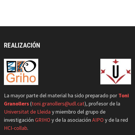
Usability/UX evaluation Workshop, Ulster
University
https://curso-ipo.com/usability-ux-
evaluation-workshop-ulste...
via
@DCU_MPIUA
Twitter
REALIZACIÓN
MPIu+a Retuiteado
GRIHO_UdL
@grihou
·
21 May 2025
GRIHO participa en Accessibility Day 2025
#acessibility
#hci
1
2
Twitter
La mayor parte del material ha sido preparado por
Toni
Load More
Granollers
(
toni.granollers@udl.cat
), profesor de la
Universitat de Lleida
y miembro del grupo de
investigación
GRIHO
y de la asociación
AIPO
y de la red
HCI-collab
.