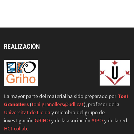
Usability/UX evaluation Workshop, Ulster
University
https://curso-ipo.com/usability-ux-
evaluation-workshop-ulste...
via
@DCU_MPIUA
Twitter
REALIZACIÓN
MPIu+a Retuiteado
GRIHO_UdL
@grihou
·
21 May 2025
GRIHO participa en Accessibility Day 2025
#acessibility
#hci
1
2
Twitter
La mayor parte del material ha sido preparado por
Toni
Load More
Granollers
(
toni.granollers@udl.cat
), profesor de la
Universitat de Lleida
y miembro del grupo de
investigación
GRIHO
y de la asociación
AIPO
y de la red
HCI-collab
.