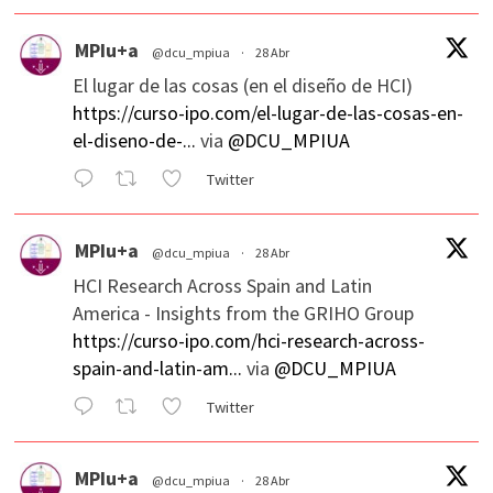
MPIu+a
@dcu_mpiua
·
28 Abr
El lugar de las cosas (en el diseño de HCI)
https://curso-ipo.com/el-lugar-de-las-cosas-en-
el-diseno-de-...
via
@DCU_MPIUA
Twitter
MPIu+a
@dcu_mpiua
·
28 Abr
HCI Research Across Spain and Latin
America - Insights from the GRIHO Group
https://curso-ipo.com/hci-research-across-
spain-and-latin-am...
via
@DCU_MPIUA
Twitter
MPIu+a
@dcu_mpiua
·
28 Abr