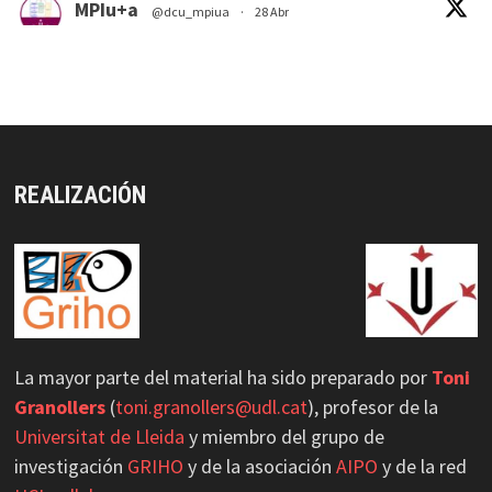
MPIu+a
@dcu_mpiua
·
28 Abr
Usability/UX evaluation Workshop, Ulster
University
https://curso-ipo.com/usability-ux-
evaluation-workshop-ulste...
via
@DCU_MPIUA
Twitter
REALIZACIÓN
MPIu+a Retuiteado
GRIHO_UdL
@grihou
·
21 May 2025
GRIHO participa en Accessibility Day 2025
#acessibility
#hci
1
2
Twitter
La mayor parte del material ha sido preparado por
Toni
Load More
Granollers
(
toni.granollers@udl.cat
), profesor de la
Universitat de Lleida
y miembro del grupo de
investigación
GRIHO
y de la asociación
AIPO
y de la red