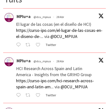
MPIu+a
@dcu_mpiua
·
28 Abr
El lugar de las cosas (en el diseño de HCI)
https://curso-ipo.com/el-lugar-de-las-cosas-en-
el-diseno-de-...
via
@DCU_MPIUA
Twitter
MPIu+a
@dcu_mpiua
·
28 Abr
HCI Research Across Spain and Latin
America - Insights from the GRIHO Group
https://curso-ipo.com/hci-research-across-
spain-and-latin-am...
via
@DCU_MPIUA
Twitter