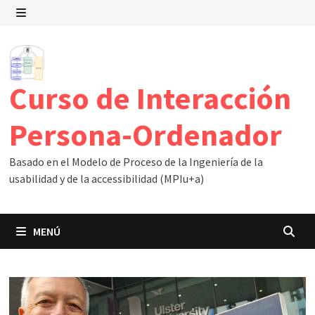
Saltar
al
MENÚ
contenido
Curso de Interacción
Persona-Ordenador
Basado en el Modelo de Proceso de la Ingeniería de la
usabilidad y de la accessibilidad (MPIu+a)
MENÚ