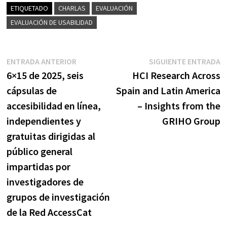
ETIQUETADO
CHARLAS
EVALUACIÓN
EVALUACIÓN DE USABILIDAD
Navegación
Entrada
E
ENTRADA ANTERIOR
SIGUIENTE ENTRADA
anterior:
s
6×15 de 2025, seis
HCI Research Across
de
cápsulas de
Spain and Latin America
entradas
accesibilidad en línea,
– Insights from the
independientes y
GRIHO Group
gratuitas dirigidas al
público general
impartidas por
investigadores de
grupos de investigación
de la Red AccessCat