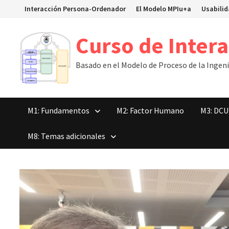
Saltar
Interacción Persona-Ordenador
El Modelo MPIu+a
Usabili
al
contenido
Curso de Inter
Basado en el Modelo de Proceso de la Ingenie
M1: Fundamentos
M2: Factor Humano
M3: DCU
M8: Temas adicionales