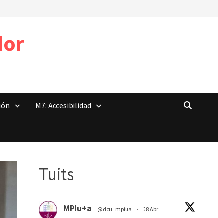
dor
ión
M7: Accesibilidad
Tuits
MPIu+a
@dcu_mpiua
·
28 Abr