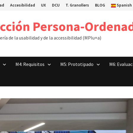
dad
Accesibilidad
UX
DCU
T. Granollers
BLOG
Spanish
acción Persona-Ordena
ría de la usabilidad y de la accessibilidad (MPIu+a)
M4: Requisitos
M5: Prototipado
M6: Evaluac