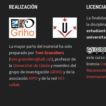
REALIZACIÓN
LICENCI
La finalida
la discipli
estudiant
universita
La mayor parte del material ha sido
preparado por
Toni Granollers
este curso 
(
toni.granollers@udl.cat
), profesor de
licencia
Cr
la
Universitat de Lleida
y miembro del
Reconocim
grupo de investigación
GRIHO
y de la
Internacion
asociación
AIPO
y de la red
HCI-
collab
.