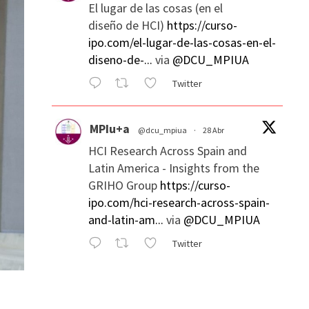
El lugar de las cosas (en el
diseño de HCI)
https://curso-
ipo.com/el-lugar-de-las-cosas-en-el-
diseno-de-...
via
@DCU_MPIUA
Twitter
MPIu+a
@dcu_mpiua
·
28 Abr
HCI Research Across Spain and
Latin America - Insights from the
GRIHO Group
https://curso-
ipo.com/hci-research-across-spain-
and-latin-am...
via
@DCU_MPIUA
Twitter
MPIu+a
@dcu_mpiua
·
28 Abr