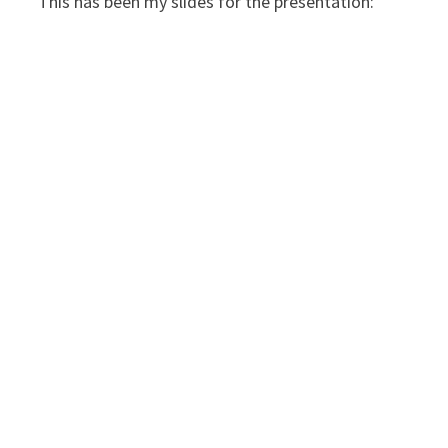
This has been my slides for the presentation: