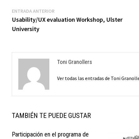
Navegación
Entrada
ENTRADA ANTERIOR
anterior:
Usability/UX evaluation Workshop, Ulster
de
University
entradas
Toni Granollers
Ver todas las entradas de Toni Granoll
TAMBIÉN TE PUEDE GUSTAR
Participación en el programa de