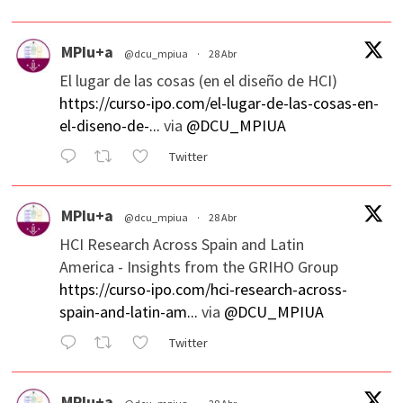
MPIu+a
@dcu_mpiua
·
28 Abr
El lugar de las cosas (en el diseño de HCI)
https://curso-ipo.com/el-lugar-de-las-cosas-en-
el-diseno-de-...
via
@DCU_MPIUA
Twitter
MPIu+a
@dcu_mpiua
·
28 Abr
HCI Research Across Spain and Latin
America - Insights from the GRIHO Group
https://curso-ipo.com/hci-research-across-
spain-and-latin-am...
via
@DCU_MPIUA
Twitter
MPIu+a