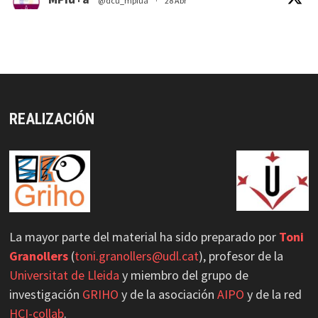
@dcu_mpiua
·
28 Abr
Usability/UX evaluation Workshop, Ulster
University
https://curso-ipo.com/usability-ux-
evaluation-workshop-ulste...
via
@DCU_MPIUA
Twitter
REALIZACIÓN
MPIu+a Retuiteado
GRIHO_UdL
@grihou
·
21 May 2025
GRIHO participa en Accessibility Day 2025
#acessibility
#hci
1
2
Twitter
La mayor parte del material ha sido preparado por
Toni
Load More
Granollers
(
toni.granollers@udl.cat
), profesor de la
Universitat de Lleida
y miembro del grupo de
investigación
GRIHO
y de la asociación
AIPO
y de la red
HCI-collab
.