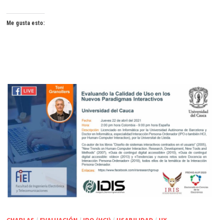
Me gusta esto:
CHARLAS
/
EVALUACIÓN
/
IPO (HCI)
/
USABILIDAD
/
UX