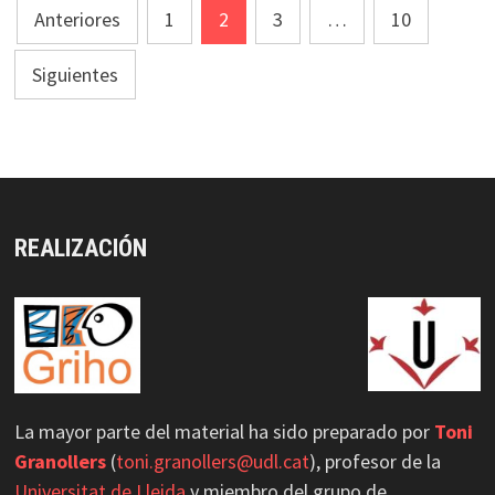
Paginación
Anteriores
1
2
3
…
10
de
Siguientes
entradas
REALIZACIÓN
La mayor parte del material ha sido preparado por
Toni
Granollers
(
toni.granollers@udl.cat
), profesor de la
Universitat de Lleida
y miembro del grupo de