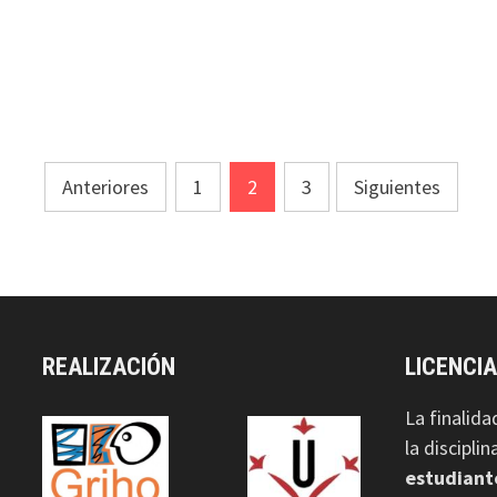
Paginación
Anteriores
1
2
3
Siguientes
de
entradas
REALIZACIÓN
LICENCI
La finalida
la discipli
estudiant