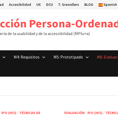
dad
Accesibilidad
UX
DCU
T. Granollers
BLOG
Spanish
acción Persona-Ordena
ría de la usabilidad y de la accessibilidad (MPIu+a)
M4: Requisitos
M5: Prototipado
M6: Evaluac
/
IPO (HCI)
/
TÉCNICAS DE
EVALUACIÓN
/
IPO (HCI)
/
TÉCNIC