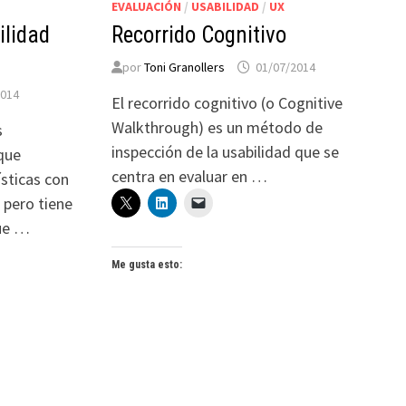
EVALUACIÓN
/
USABILIDAD
/
UX
ilidad
Recorrido Cognitivo
por
Toni Granollers
01/07/2014
2014
El recorrido cognitivo (o Cognitive
Walkthrough) es un método de
s
inspección de la usabilidad que se
que
centra en evaluar en …
sticas con
 pero tiene
que …
Me gusta esto: