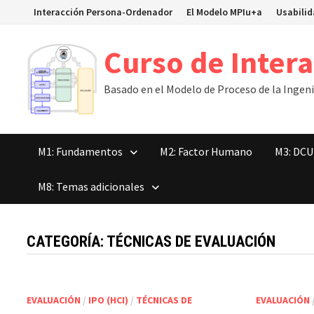
Saltar
Interacción Persona-Ordenador
El Modelo MPIu+a
Usabili
al
contenido
Curso de Inter
Basado en el Modelo de Proceso de la Ingenie
M1: Fundamentos
M2: Factor Humano
M3: DCU
M8: Temas adicionales
CATEGORÍA:
TÉCNICAS DE EVALUACIÓN
EVALUACIÓN
/
IPO (HCI)
/
TÉCNICAS DE
EVALUACIÓN