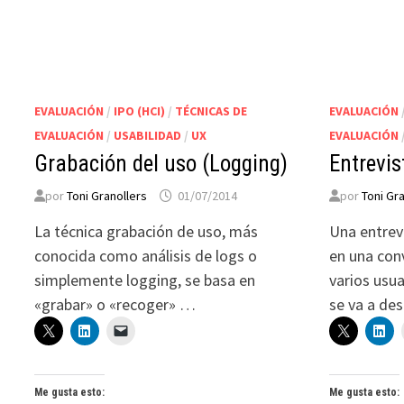
EVALUACIÓN
/
IPO (HCI)
/
TÉCNICAS DE
EVALUACIÓN
EVALUACIÓN
/
USABILIDAD
/
UX
EVALUACIÓN
Grabación del uso (Logging)
Entrevis
por
Toni Granollers
01/07/2014
por
Toni Gr
La técnica grabación de uso, más
Una entrev
conocida como análisis de logs o
en una con
simplemente logging, se basa en
varios usua
«grabar» o «recoger» …
se va a des
Me gusta esto:
Me gusta esto: