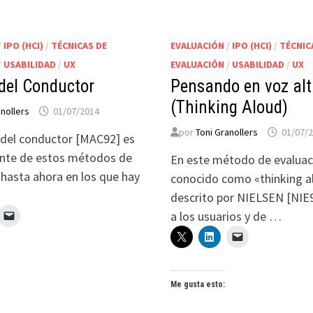
/
IPO (HCI)
/
TÉCNICAS DE
EVALUACIÓN
/
IPO (HCI)
/
TÉCNIC
/
USABILIDAD
/
UX
EVALUACIÓN
/
USABILIDAD
/
UX
del Conductor
Pensando en voz al
(Thinking Aloud)
anollers
01/07/2014
por
Toni Granollers
01/07/
del conductor [MAC92] es
ente de estos métodos de
En este método de evaluac
 hasta ahora en los que hay
conocido como «thinking a
descrito por NIELSEN [NIE9
a los usuarios y de …
Me gusta esto: