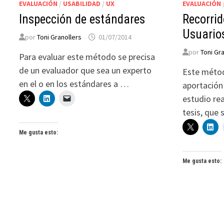
EVALUACIÓN
/
USABILIDAD
/
UX
EVALUACIÓN
Inspección de estándares
Recorrid
Usuario
por
Toni Granollers
01/07/2014
por
Toni Gr
Para evaluar este método se precisa
de un evaluador que sea un experto
Este métod
en el o en los estándares a …
aportación 
estudio re
tesis, que
Me gusta esto:
Me gusta esto: