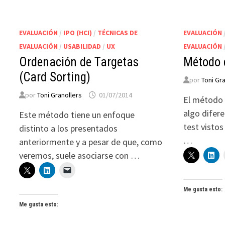
EVALUACIÓN
/
IPO (HCI)
/
TÉCNICAS DE
EVALUACIÓN
EVALUACIÓN
/
USABILIDAD
/
UX
EVALUACIÓN
Ordenación de Targetas
Método 
(Card Sorting)
por
Toni Gr
por
Toni Granollers
01/07/2014
El método 
algo difer
Este método tiene un enfoque
test vistos
distinto a los presentados
…
anteriormente y a pesar de que, como
veremos, suele asociarse con …
Me gusta esto:
Me gusta esto: