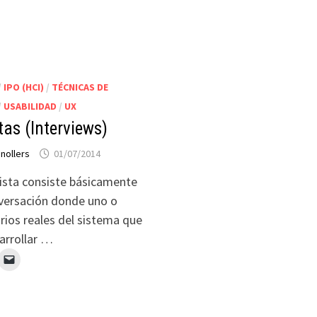
/
IPO (HCI)
/
TÉCNICAS DE
/
USABILIDAD
/
UX
tas (Interviews)
anollers
01/07/2014
ista consiste básicamente
versación donde uno o
rios reales del sistema que
arrollar …