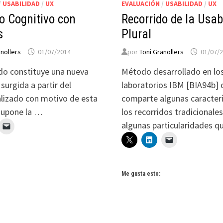
/
USABILIDAD
/
UX
EVALUACIÓN
/
USABILIDAD
/
UX
o Cognitivo con
Recorrido de la Usab
s
Plural
anollers
01/07/2014
por
Toni Granollers
01/07/
o constituye una nueva
Método desarrollado en lo
surgida a partir del
laboratorios IBM [BIA94b] 
alizado con motivo de esta
comparte algunas caracterí
 supone la …
los recorridos tradicionales
algunas particularidades 
Me gusta esto: