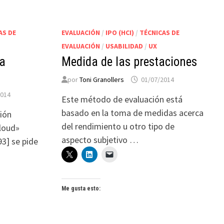
AS DE
EVALUACIÓN
/
IPO (HCI)
/
TÉCNICAS DE
EVALUACIÓN
/
USABILIDAD
/
UX
ta
Medida de las prestaciones
por
Toni Granollers
01/07/2014
2014
Este método de evaluación está
basado en la toma de medidas acerca
ión
del rendimiento u otro tipo de
loud»
aspecto subjetivo …
3] se pide
Me gusta esto: