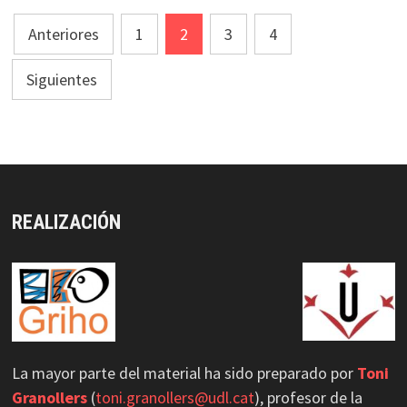
Paginación
Anteriores
1
2
3
4
de
Siguientes
entradas
REALIZACIÓN
La mayor parte del material ha sido preparado por
Toni
Granollers
(
toni.granollers@udl.cat
), profesor de la